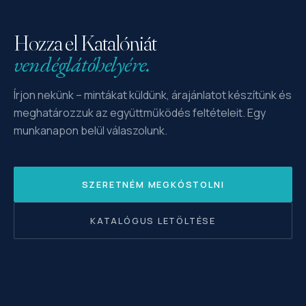
Hozza el Katalóniát
vendéglátóhelyére.
Írjon nekünk – mintákat küldünk, árajánlatot készítünk és
meghatározzuk az együttműködés feltételeit. Egy
munkanapon belül válaszolunk.
SZERETNÉM MEGKÓSTOLNI
KATALÓGUS LETÖLTÉSE