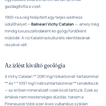
gazdagította a vizet.
1900-ra a cég felépített egy teljes wellness
üdülőhelyet —
Balneari Vichy Catalan
—, amely még
mindig luxusszállodaként és gyógyfürdőként
működik. A víz Katalónia kulturális identitásának
részévé vált.
Az ízlést kiváltó geológia
A Vichy Catalan ** 2081 mg/l bikarbonát-tartalommal
** és * * 1097 mg/l nátriumtartalommal ** rendelkezik
— az erősen mineralizált vizek közé tartozik. Ezek az
értékek nem mesterséges dúsítás, hanem a
Pireneusok több ezer éves vulkanikus szikláin