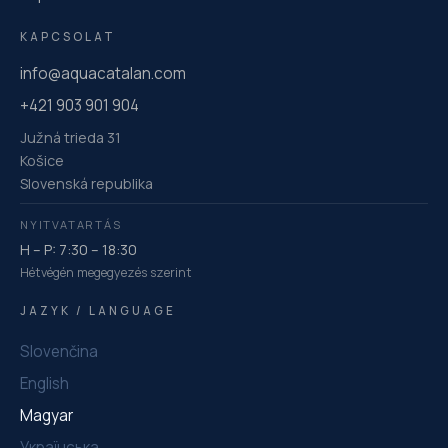
KAPCSOLAT
info@aquacatalan.com
+421 903 901 904
Južná trieda 31
Košice
Slovenská republika
NYITVATARTÁS
H – P: 7:30 – 18:30
Hétvégén megegyezés szerint
JAZYK / LANGUAGE
Slovenčina
English
Magyar
Українська