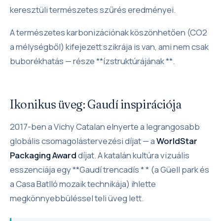
keresztüli természetes szűrés eredményei.
A természetes karbonizációnak köszönhetően (CO2
a mélységből) kifejezett szikrája is van, ami nem csak
buborékhatás — része **ízstruktúrájának **.
Ikonikus üveg: Gaudí inspirációja
2017-ben a Vichy Catalan elnyerte a legrangosabb
globális csomagolástervezési díjat — a
WorldStar
Packaging Award
díjat. A katalán kultúra vizuális
esszenciája egy **Gaudí trencadís * * (a Güell park és
a Casa Batlló mozaik technikája) ihlette
megkönnyebbüléssel teli üveg lett.