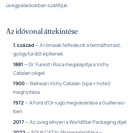
üvegpalackokban szállítjuk.
Az idővonal áttekintése
1. század
— A rómaiak felfedezik a termálforrást,
gyógyfürdőt építenek
1881
— Dr. Furest i Roca megalapítja a Vichy
Catalan céget
1900
— Balneari Vichy Catalan (spa + hotel)
megnyitása
1972
— A Font d'Or rugó megvásárlása a Guilleries-
ben
2017
— Az üveg elnyeri a WorldStar Packaging díjat
2022
— AQUA CATALAN megalapítása —