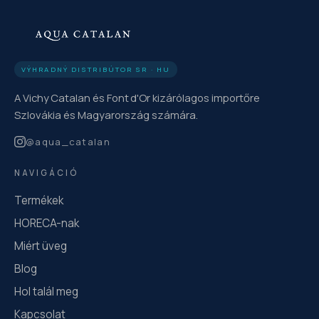
VÝHRADNÝ DISTRIBÚTOR SR · HU
A Vichy Catalan és Font d'Or kizárólagos importőre
Szlovákia és Magyarország számára.
@
aqua_catalan
NAVIGÁCIÓ
Termékek
HORECA-nak
Miért üveg
Blog
Hol talál meg
Kapcsolat