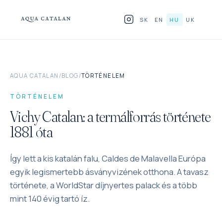
Ugrás a tartalomhoz
SK
EN
HU
UK
TERMÉKEK
AQUA CATALAN
/
BLOG
/
TÖRTÉNELEM
HORECA-NAK
TÖRTÉNELEM
MIÉRT ÜVEG
Vichy Catalan: a termálforrás története
1881 óta
BLOG
Így lett a kis katalán falu, Caldes de Malavella Európa
HOL TALÁL MEG
egyik legismertebb ásványvizének otthona. A tavasz
KAPCSOLAT
története, a WorldStar díjnyertes palack és a több
mint 140 évig tartó íz.