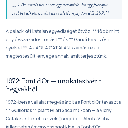
„„A Trencadís nem csak egy dekoráció. Ez egy filozófia —
szebbet alkotni, mint az eredeti anyag töredékekből.”"
A palack két katalán egyediséget ötvöz: ** több mint
egy évszázados forrást ** és ** Gaudí tervezési
nyelvét **. Az AQUA CATALAN számára ez a
megtestesült lényege annak, amit terjesztünk.
1972: Font d'Or — unokatestvér a
hegyekből
1972-ben a vállalat megvásárolta a Font d'Or tavaszt a
* * Guilleries** (Sant Hilari Sacalm) -ban — a Vichy
Catalan ellentétes szélsőségében. Ahol a Vichy
jellegzetes ásványosságot kínál, a Font d'Or