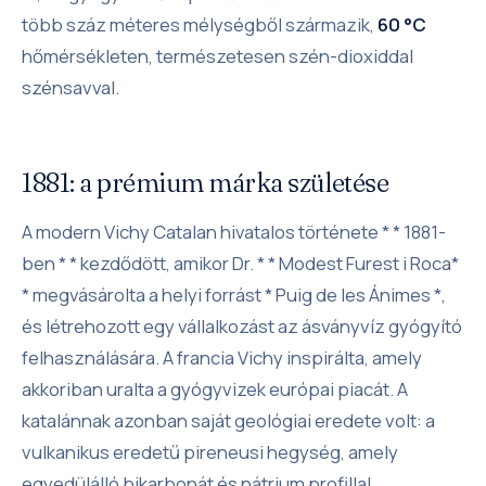
több száz méteres mélységből származik,
60 °C
hőmérsékleten, természetesen szén-dioxiddal
szénsavval.
1881: a prémium márka születése
A modern Vichy Catalan hivatalos története * * 1881-
ben * * kezdődött, amikor Dr. * * Modest Furest i Roca*
* megvásárolta a helyi forrást * Puig de les Ánimes *,
és létrehozott egy vállalkozást az ásványvíz gyógyító
felhasználására. A francia Vichy inspirálta, amely
akkoriban uralta a gyógyvizek európai piacát. A
katalánnak azonban saját geológiai eredete volt: a
vulkanikus eredetű pireneusi hegység, amely
egyedülálló bikarbonát és nátrium profillal