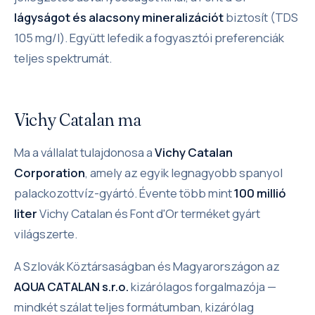
lágyságot és alacsony mineralizációt
biztosít (TDS
105 mg/l). Együtt lefedik a fogyasztói preferenciák
teljes spektrumát.
Vichy Catalan ma
Ma a vállalat tulajdonosa a
Vichy Catalan
Corporation
, amely az egyik legnagyobb spanyol
palackozottvíz-gyártó. Évente több mint
100 millió
liter
Vichy Catalan és Font d'Or terméket gyárt
világszerte.
A Szlovák Köztársaságban és Magyarországon az
AQUA CATALAN s.r.o.
kizárólagos forgalmazója —
mindkét szálat teljes formátumban, kizárólag