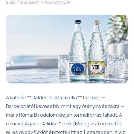
2026. május 8.
·
6 min
·
AQUA CATALAN
A katalán **Caldes de Malavella ** faluban —
Barcelonától kevesebb, mint egy órányira északra —
már a Római Birodalom idején termálforrás fakadt. A
rómaiak Aquae Calidae * -nak (Meleg víz) nevezték
el, és gyógyfürdőt építettek itt az 1. században. A víz