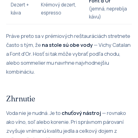
Font d'Or
Dezert +
Krémový dezert,
(jemná, neprebíja
káva
espresso
kávu)
Práve preto sa v prémiových reštauráciách stretnete
často s tým, že
na stole sú obe vody
— Vichy Catalan
a Font d'Or. Hosť si tak môže vybrať podľa chodu,
alebo sommelier mu navrhne najvhodnejšiu
kombináciu.
Zhrnutie
Voda nie je nudná. Je to
chuťový nástroj
— rovnako
ako víno, soľ alebo korenie. Pri správnom párovaní
zvyšuje vnímanú kvalitu jedla a celkový dojem z