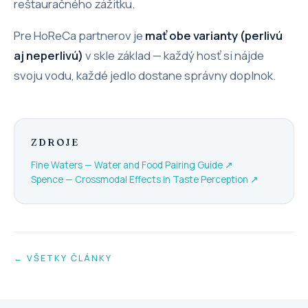
reštauračného zážitku.
Pre HoReCa partnerov je
mať obe varianty (perlivú
aj neperlivú)
v skle základ — každý hosť si nájde
svoju vodu, každé jedlo dostane správny doplnok.
ZDROJE
Fine Waters — Water and Food Pairing Guide
↗
Spence — Crossmodal Effects in Taste Perception
↗
← VŠETKY ČLÁNKY