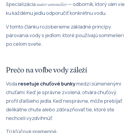
špecializácia
— odborník, ktorý vám vie
water sommelier
ku každému jedlu odporučiť konkrétnu vodu.
V tomto článku rozoberieme základné princípy
párovania vody s jedlom, ktoré používajú sommelieri
po celom svete.
Prečo na voľbe vody záleží
Voda
resetuje chuťové bunky
medzi súmenenými
chuťami. Keď je správne zvolená, otvára chuťový
profil ďalšieho jedla. Keď nesprávne, môže prebíjať
delikátne chute alebo zdôrazňovať tie, ktoré ste
nechceli vyzdvihnúť.
Tri kľúčové premenné: