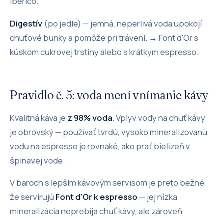
ibérico.
Digestív
(po jedle) — jemná, neperlivá voda upokojí
chuťové bunky a pomôže pri trávení. → Font d'Or s
kúskom cukrovej trstiny alebo s krátkym espresso.
Pravidlo č. 5: voda mení vnímanie kávy
Kvalitná káva je
z 98% voda
. Vplyv vody na chuť kávy
je obrovský — používať tvrdú, vysoko mineralizovanú
vodu na espresso je rovnaké, ako prať bielizeň v
špinavej vode.
V baroch s lepším kávovým servisom je preto bežné,
že servírujú
Font d'Or k espresso
— jej nízka
mineralizácia neprebíja chuť kávy, ale zároveň