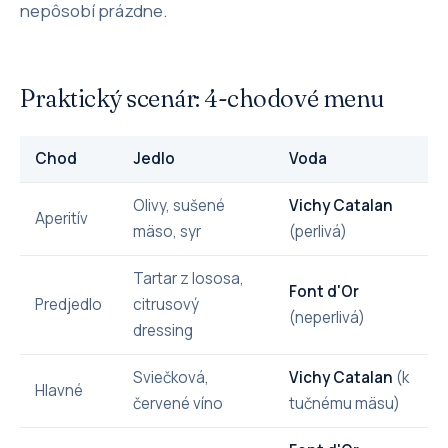
nepôsobí prázdne.
Praktický scenár: 4-chodové menu
Chod
Jedlo
Voda
Olivy, sušené
Vichy Catalan
Aperitív
mäso, syr
(perlivá)
Tartar z lososa,
Font d'Or
Predjedlo
citrusový
(neperlivá)
dressing
Sviečková,
Vichy Catalan
(k
Hlavné
červené víno
tučnému mäsu)