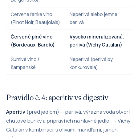
Červené ľahké víno
Neperlivá alebo jemne
(Pinot Noir, Beaujolais)
perlivá
Červené plné víno
Vysoko mineralizovaná,
(Bordeaux, Barolo)
perlivá (Vichy Catalan)
Šumivé víno /
Neperlivá (perlivá by
šampanské
konkurovala)
Pravidlo č. 4: aperitív vs digestív
Aperitív
(pred jedlom) — perlivá, výrazná voda otvorí
chuťové bunky a pripraví ich na hlavné jedlo. → Vichy
Catalan v kombinácii s olivami, mandľami, jamón