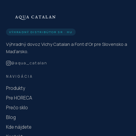
VÝHRADNÝ DISTRIBÚTOR SR · HU
Výhradný dovoz Vichy Catalan a Font d'Or pre Slovensko a
Maďarsko.
@
aqua_catalan
NAVIGÁCIA
Produkty
Pre HORECA
Prečo sklo
Blog
Kde nájdete