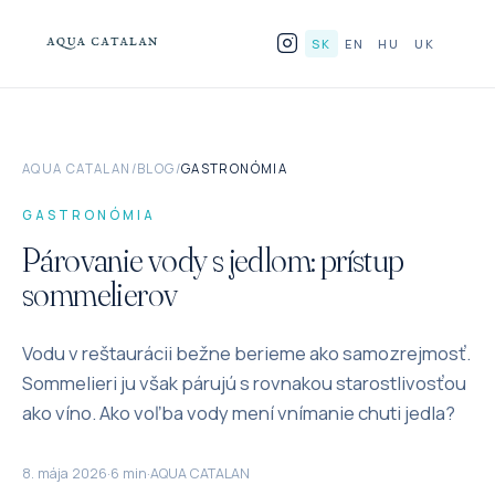
Preskočiť na obsah
SK
EN
HU
UK
PRODUKTY
AQUA CATALAN
/
BLOG
/
GASTRONÓMIA
PRE HORECA
GASTRONÓMIA
PREČO SKLO
Párovanie vody s jedlom: prístup
sommelierov
BLOG
Vodu v reštaurácii bežne berieme ako samozrejmosť.
KDE NÁJDETE
Sommelieri ju však párujú s rovnakou starostlivosťou
KONTAKT
ako víno. Ako voľba vody mení vnímanie chuti jedla?
8. mája 2026
·
6 min
·
AQUA CATALAN