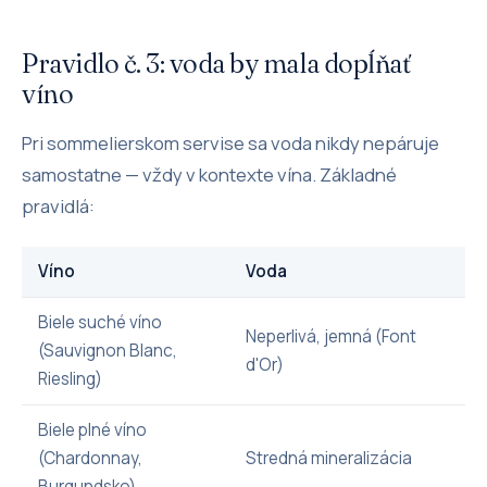
Pravidlo č. 3: voda by mala dopĺňať
víno
Pri sommelierskom servise sa voda nikdy nepáruje
samostatne — vždy v kontexte vína. Základné
pravidlá:
Víno
Voda
Biele suché víno
Neperlivá, jemná (Font
(Sauvignon Blanc,
d'Or)
Riesling)
Biele plné víno
(Chardonnay,
Stredná mineralizácia
Burgundsko)