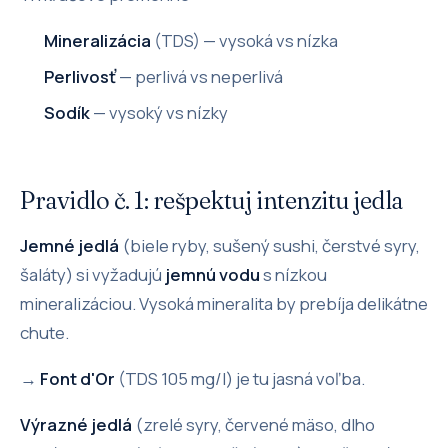
Mineralizácia
(TDS) — vysoká vs nízka
Perlivosť
— perlivá vs neperlivá
Sodík
— vysoký vs nízky
Pravidlo č. 1: rešpektuj intenzitu jedla
Jemné jedlá
(biele ryby, sušený sushi, čerstvé syry,
šaláty) si vyžadujú
jemnú vodu
s nízkou
mineralizáciou. Vysoká mineralita by prebíja delikátne
chute.
→
Font d'Or
(TDS 105 mg/l) je tu jasná voľba.
Výrazné jedlá
(zrelé syry, červené mäso, dlho