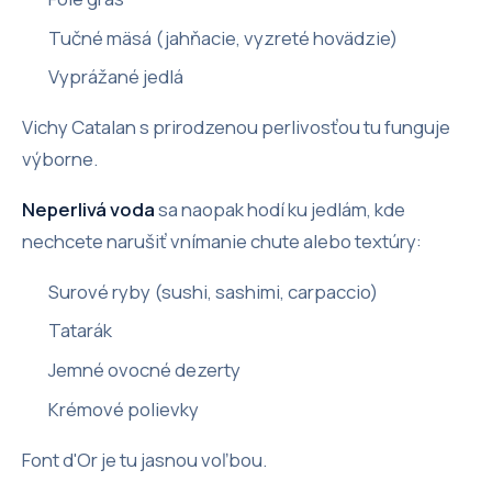
Tučné mäsá (jahňacie, vyzreté hovädzie)
Vyprážané jedlá
Vichy Catalan s prirodzenou perlivosťou tu funguje
výborne.
Neperlivá voda
sa naopak hodí ku jedlám, kde
nechcete narušiť vnímanie chute alebo textúry:
Surové ryby (sushi, sashimi, carpaccio)
Tatarák
Jemné ovocné dezerty
Krémové polievky
Font d'Or je tu jasnou voľbou.