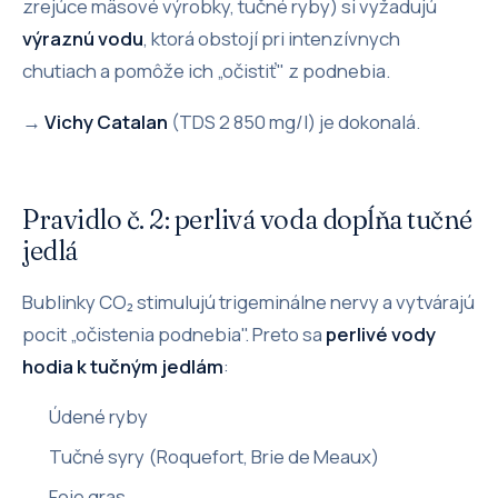
zrejúce mäsové výrobky, tučné ryby) si vyžadujú
výraznú vodu
, ktorá obstojí pri intenzívnych
chutiach a pomôže ich „očistiť" z podnebia.
→
Vichy Catalan
(TDS 2 850 mg/l) je dokonalá.
Pravidlo č. 2: perlivá voda dopĺňa tučné
jedlá
Bublinky CO₂ stimulujú trigeminálne nervy a vytvárajú
pocit „očistenia podnebia". Preto sa
perlivé vody
hodia k tučným jedlám
:
Údené ryby
Tučné syry (Roquefort, Brie de Meaux)
Foie gras