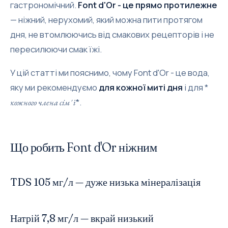
гастрономічний.
Font d'Or - це прямо протилежне
— ніжний, нерухомий, який можна пити протягом
дня, не втомлюючись від смакових рецепторів і не
пересилюючи смак їжі.
У цій статті ми пояснимо, чому Font d'Or - це вода,
яку ми рекомендуємо
для кожної миті дня
і для *
*.
кожного члена сім' ї
Що робить Font d'Or ніжним
TDS 105 мг/л — дуже низька мінералізація
Натрій 7,8 мг/л — вкрай низький