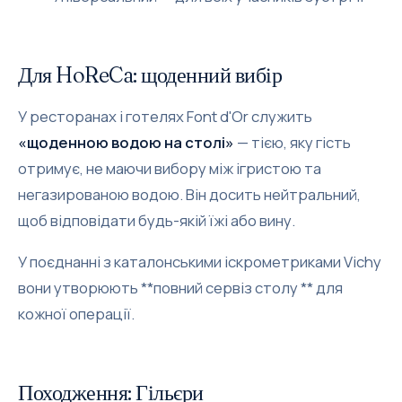
Для HoReCa: щоденний вибір
У ресторанах і готелях Font d'Or служить
«щоденною водою на столі»
— тією, яку гість
отримує, не маючи вибору між ігристою та
негазированою водою. Він досить нейтральний,
щоб відповідати будь-якій їжі або вину.
У поєднанні з каталонськими іскрометриками Vichy
вони утворюють **повний сервіз столу ** для
кожної операції.
Походження: Гільєри