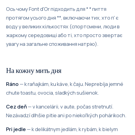
Ось чому Font d'Or підходить для * * пиття
протягом усього дня **, включаючи тих, хто п' є
воду у великих кількостях (спортсмени, люди в
жаркому середовищі або ті, хто просто звертає
увагу на загальне споживання натрію).
На кожну мить дня
Ráno
— k raňajkám, ku káve, k čaju. Neprebíja jemné
chute toastu, ovocia, sladkých sušienok.
Cez deň
— v kancelárii, v aute, počas stretnutí.
Nezávadzí dlhšie pitie ani po niekoľkých pohárikoch.
Pri jedle
— k delikátnym jedlám, k rybám, k bielym