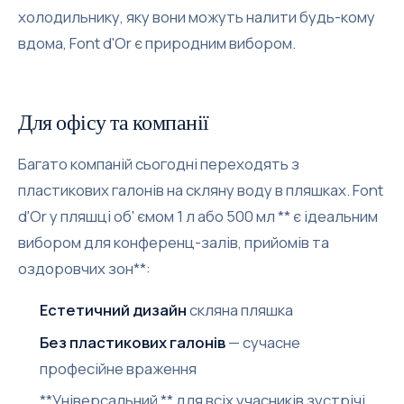
холодильнику, яку вони можуть налити будь-кому
вдома, Font d'Or є природним вибором.
Для офісу та компанії
Багато компаній сьогодні переходять з
пластикових галонів на скляну воду в пляшках. Font
d'Or у пляшці об' ємом 1 л або 500 мл ** є ідеальним
вибором для конференц-залів, прийомів та
оздоровчих зон**:
Естетичний дизайн
скляна пляшка
Без пластикових галонів
— сучасне
професійне враження
**Універсальний ** для всіх учасників зустрічі