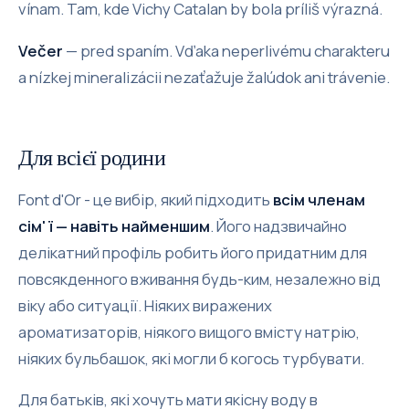
vínam. Tam, kde Vichy Catalan by bola príliš výrazná.
Večer
— pred spaním. Vďaka neperlivému charakteru
a nízkej mineralizácii nezaťažuje žalúdok ani trávenie.
Для всієї родини
Font d'Or - це вибір, який підходить
всім членам
сім' ї — навіть найменшим
. Його надзвичайно
делікатний профіль робить його придатним для
повсякденного вживання будь-ким, незалежно від
віку або ситуації. Ніяких виражених
ароматизаторів, ніякого вищого вмісту натрію,
ніяких бульбашок, які могли б когось турбувати.
Для батьків, які хочуть мати якісну воду в