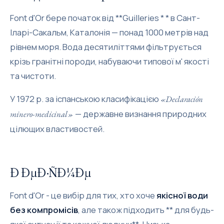
Font d'Or бере початок від **Guilleries * * в Сант-
Іларі-Сакальм, Каталонія — понад 1000 метрів над
рівнем моря. Вода десятиліттями фільтрується
крізь гранітні породи, набуваючи типової м' якості
та чистоти.
У 1972 р. за іспанською класифікацією
«Declaración
— державне визнання природних
minero-medicinal»
цілющих властивостей.
Ð ÐµÐ·ÑÐ¼Ðµ
Font d'Or - це вибір для тих, хто хоче
якісної води
без компромісів
, але також підходить ** для будь-