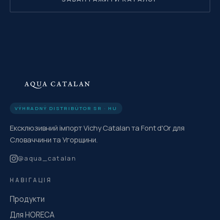
VÝHRADNÝ DISTRIBÚTOR SR · HU
Ексклюзивний імпорт Vichy Catalan та Font d'Or для
Словаччини та Угорщини.
@
aqua_catalan
НАВІГАЦІЯ
Продукти
Для HORECA