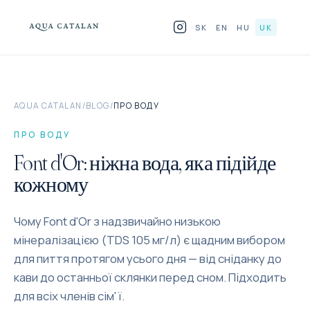
Перейти до змісту
SK
EN
HU
UK
ПРОДУКТИ
AQUA CATALAN
/
BLOG
/
ПРО ВОДУ
ДЛЯ HORECA
ПРО ВОДУ
ЧОМУ СКЛО
Font d'Or: ніжна вода, яка підійде
кожному
BLOG
Чому Font d'Or з надзвичайно низькою
ДЕ ЗНАЙТИ
мінералізацією (TDS 105 мг/л) є щадним вибором
КОНТАКТ
для пиття протягом усього дня — від сніданку до
кави до останньої склянки перед сном. Підходить
для всіх членів сім' ї.