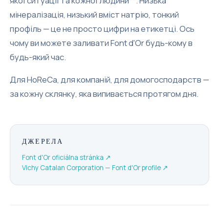
якої ситуації та кожної людини**. Низька
мінералізація, низький вміст натрію, тонкий
профіль — це не просто цифри на етикетці. Ось
чому ви можете заливати Font d'Or будь-кому в
будь-який час.
Для HoReCa, для компаній, для домогосподарств —
за кожну склянку, яка випивається протягом дня.
ДЖЕРЕЛА
Font d'Or oficiálna stránka
↗
Vichy Catalan Corporation — Font d'Or profile
↗