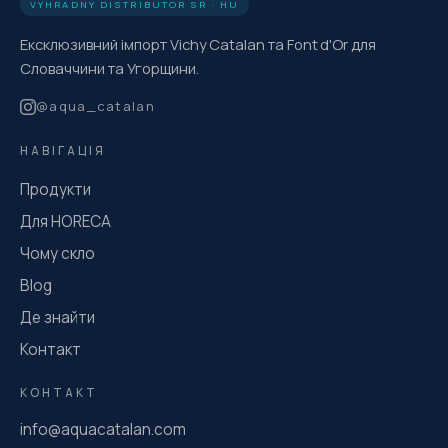
VÝHRADNÝ DISTRIBÚTOR SR · HU
Ексклюзивний імпорт Vichy Catalan та Font d'Or для
Словаччини та Угорщини.
@
aqua_catalan
НАВІГАЦІЯ
Продукти
Для HORECA
Чому скло
Blog
Де знайти
Контакт
КОНТАКТ
info@aquacatalan.com