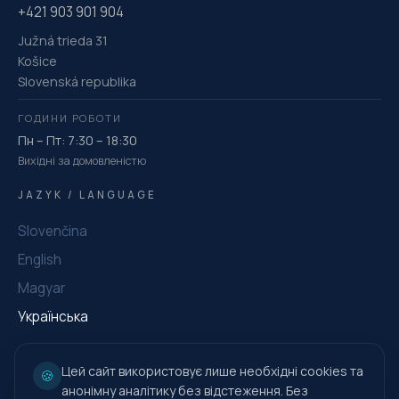
+421 903 901 904
Južná trieda 31
Košice
Slovenská republika
ГОДИНИ РОБОТИ
Пн – Пт: 7:30 – 18:30
Вихідні за домовленістю
JAZYK / LANGUAGE
Slovenčina
English
Magyar
Українська
Цей сайт використовує лише необхідні cookies та
🍪
анонімну аналітику без відстеження. Без
© 2026 AQUA CATALAN s.r.o. · Усі права захищені.