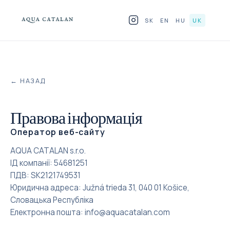
Перейти до змісту
SK
EN
HU
UK
ПРОДУКТИ
←
НАЗАД
ДЛЯ HORECA
ЧОМУ СКЛО
Правова інформація
Оператор веб-сайту
BLOG
AQUA CATALAN s.r.o.
ІД компанії: 54681251
ДЕ ЗНАЙТИ
ПДВ: SK2121749531
Юридична адреса: Južná trieda 31, 040 01 Košice,
КОНТАКТ
Словацька Республіка
Eлектронна пошта: info@aquacatalan.com